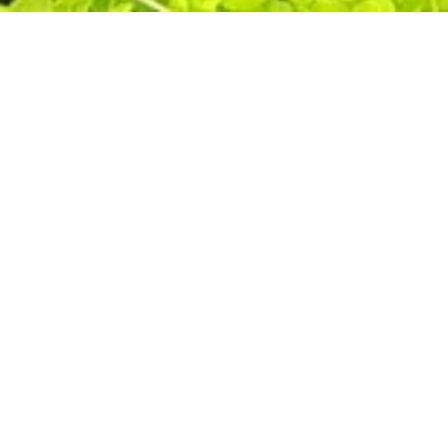
Herzlich Willkommen auf
unser Homepage
Liebe Aquarianer und Aquarianerinnen,
wir treffen uns jeden
1. Donnerstag im Monat um 19 Uhr
zu unserer Monatsversammlung in der
Gaststätte